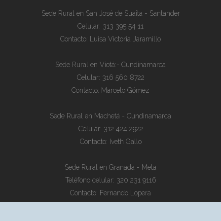
Sede Rural en San José de Suaita - Santander
Celular: 313 395 54 11
Contacto: Luisa Victoria Jaramillo
Sede Rural en Viotá:- Cundinamarca
Celular: 316 560 8722
Contacto: Marcelo Gómez
Sede Rural en Machetá - Cundinamarca
Celular: 312 424 2922
Contacto: Iveth Gallo
Sede Rural en Granada - Meta
Teléfono celular: 320 231 9116
Contacto: Fernando Lopera